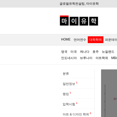
글로벌유학컨설팅, 마이유학
HOME
언어연수
대학학위
파운데
영국
미국
캐나다
호주
뉴질랜드
인도네시아
브루나이
아트학위
MB
분류
5
일반정보
5
랭킹
4
입학시험
8
아트 & 디자인 학위