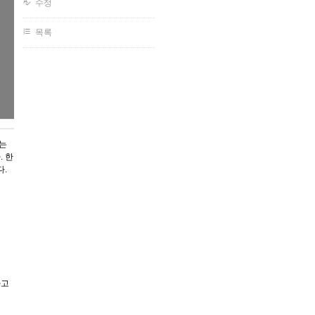
수정
목록
받는
. 한
다.
하고