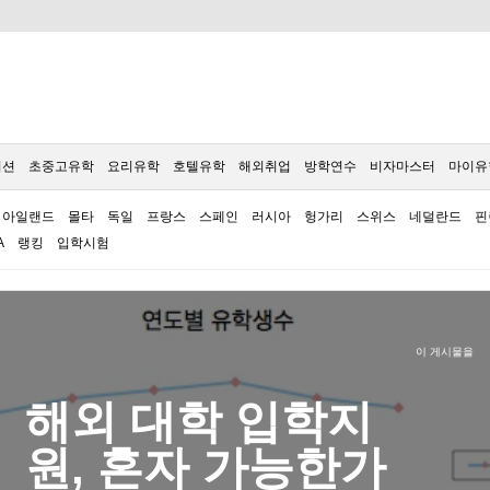
이션
초중고유학
요리유학
호텔유학
해외취업
방학연수
비자마스터
마이유
아일랜드
몰타
독일
프랑스
스페인
러시아
헝가리
스위스
네덜란드
핀
A
랭킹
입학시험
이 게시물을
해외 대학 입학지
원, 혼자 가능한가