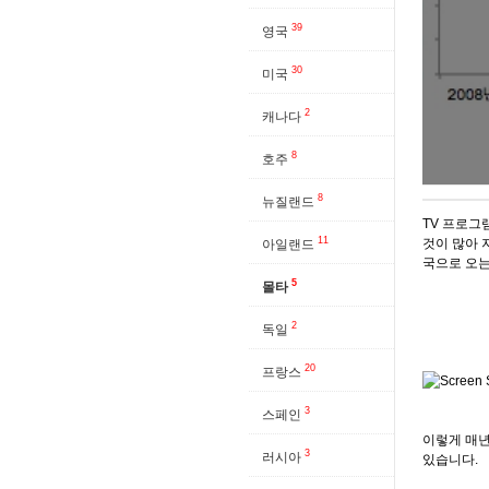
39
영국
30
미국
2
캐나다
8
호주
8
뉴질랜드
TV 프로그
11
것이 많아 
아일랜드
국으로 오는
5
몰타
2
독일
20
프랑스
3
스페인
이렇게 매년
3
러시아
있습니다.