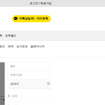
로그인 / 회원가입
카톡상담 ID :
마이유학
학
포투월드
란드
태국
싱가포르
말레이시아
등록