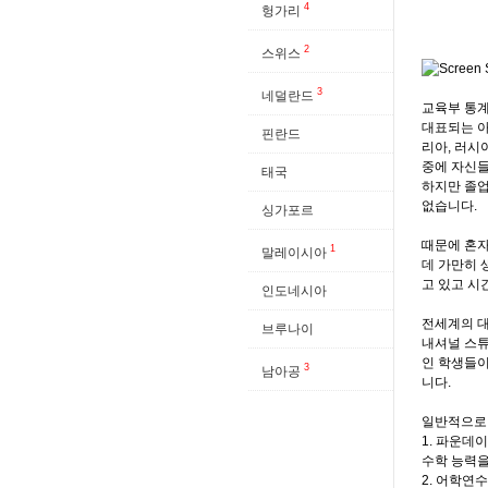
4
헝가리
2
스위스
3
네덜란드
교육부 통계
대표되는 아
핀란드
리아, 러시
중에 자신들
태국
하지만 졸업
없습니다.
싱가포르
때문에 혼자
1
말레이시아
데 가만히 
고 있고 시
인도네시아
전세계의 대
브루나이
내셔널 스튜
인 학생들이
3
남아공
니다.
일반적으로 
1. 파운데
수학 능력을
2. 어학연