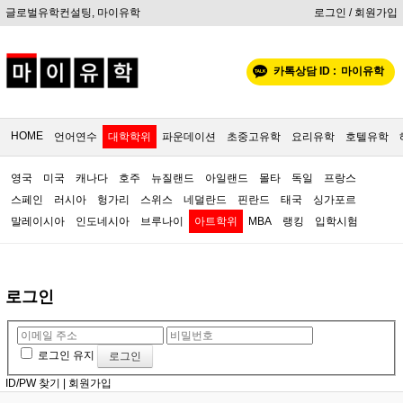
글로벌유학컨설팅, 마이유학
로그인 / 회원가입
카톡상담 ID :
마이유학
HOME
언어연수
대학학위
파운데이션
초중고유학
요리유학
호텔유학
영국
미국
캐나다
호주
뉴질랜드
아일랜드
몰타
독일
프랑스
스페인
러시아
헝가리
스위스
네덜란드
핀란드
태국
싱가포르
말레이시아
인도네시아
브루나이
아트학위
MBA
랭킹
입학시험
로그인
로그인 유지
ID/PW 찾기
|
회원가입