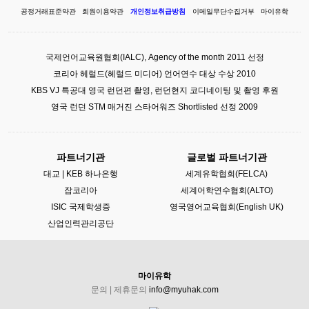
공정거래표준약관
회원이용약관
개인정보취급방침
이메일무단수집거부
마이유학
국제언어교육원협회(IALC), Agency of the month 2011 선정
코리아 헤럴드(헤럴드 미디어) 언어연수 대상 수상 2010
KBS VJ 특공대 영국 런던편 촬영, 런던현지 코디네이팅 및 촬영 후원
영국 런던 STM 매거진 스타어워즈 Shortlisted 선정 2009
파트너기관
글로벌 파트너기관
대교 | KEB 하나은행
세계유학협회(FELCA)
잡코리아
세계어학연수협회(ALTO)
ISIC 국제학생증
영국영어교육협회(English UK)
산업인력관리공단
마이유학
문의 | 제휴문의
info@myuhak.com