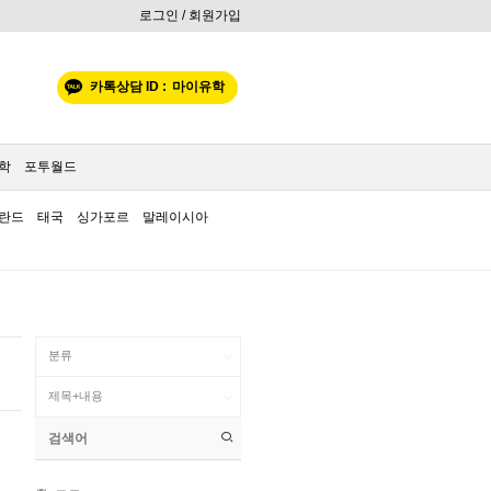
로그인 / 회원가입
카톡상담 ID :
마이유학
학
포투월드
란드
태국
싱가포르
말레이시아