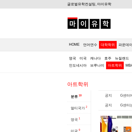
글로벌유학컨설팅, 마이유학
HOME
언어연수
대학학위
파운데
영국
미국
캐나다
호주
뉴질랜드
인도네시아
브루나이
아트학위
MB
아트학위
공지
G센터에
10
분류
공지
G센터는
2
멀티국가
1
영국
9
미국