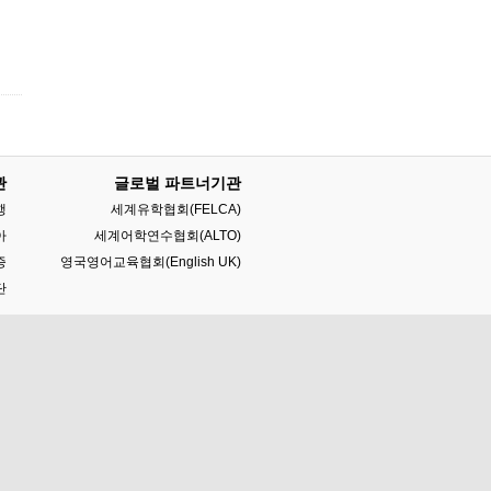
관
글로벌 파트너기관
행
세계유학협회(FELCA)
아
세계어학연수협회(ALTO)
증
영국영어교육협회(English UK)
단