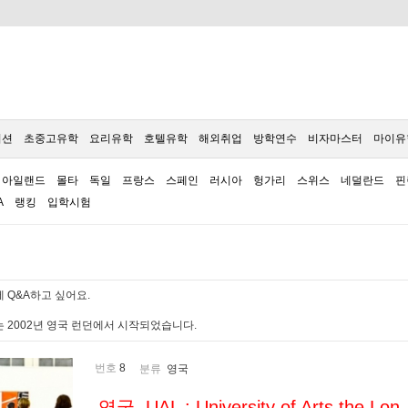
이션
초중고유학
요리유학
호텔유학
해외취업
방학연수
비자마스터
마이유
아일랜드
몰타
독일
프랑스
스페인
러시아
헝가리
스위스
네덜란드
핀
A
랭킹
입학시험
 Q&A하고 싶어요.
 2002년 영국 런던에서 시작되었습니다.
번호
8
분류
영국
영국, UAL : University of Arts the Lon