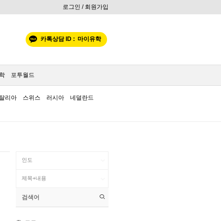
로그인 / 회원가입
카톡상담 ID :
마이유학
학
포투월드
탈리아
스위스
러시아
네덜란드