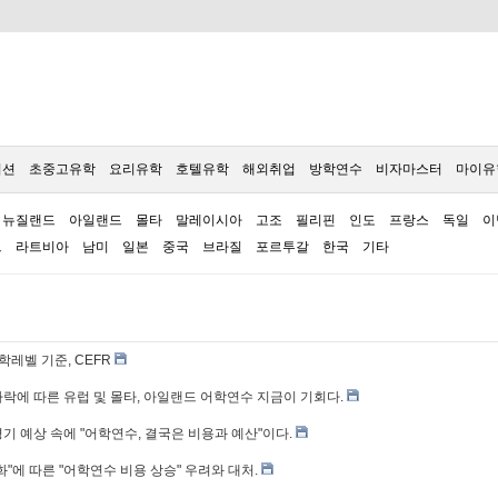
이션
초중고유학
요리유학
호텔유학
해외취업
방학연수
비자마스터
마이유
뉴질랜드
아일랜드
몰타
말레이시아
고조
필리핀
인도
프랑스
독일
이
르
라트비아
남미
일본
중국
브라질
포르투갈
한국
기타
학레벨 기준, CEFR
락에 따른 유럽 및 몰타, 아일랜드 어학연수 지금이 기회다.
기 예상 속에 "어학연수, 결국은 비용과 예산"이다.
화"에 따른 "어학연수 비용 상승" 우려와 대처.