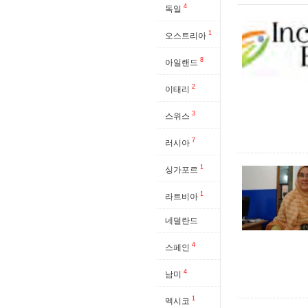
4
독일
1
오스트리아
8
아일랜드
2
이태리
3
스위스
7
러시아
1
싱가포르
1
라트비아
네덜란드
4
스페인
4
남미
1
멕시코