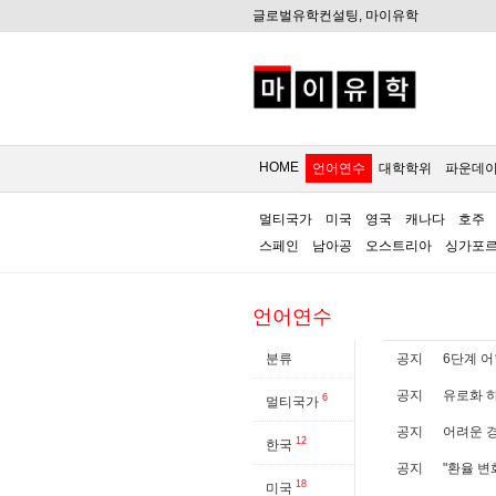
글로벌유학컨설팅, 마이유학
HOME
언어연수
대학학위
파운데
멀티국가
미국
영국
캐나다
호주
스페인
남아공
오스트리아
싱가포
언어연수
분류
공지
6단계 어
공지
유로화 하
6
멀티국가
공지
어려운 경
12
한국
공지
"환율 변
18
미국