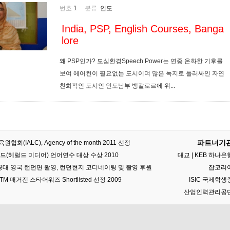
번호
1
분류
인도
India, PSP, English Courses, Banga
lore
왜 PSP인가? 도심환경Speech Power는 연중 온화한 기후를
보여 에어컨이 필요없는 도시이며 많은 녹지로 둘러싸인 자연
친화적인 도시인 인도남부 뱅갈로르에 위...
파트너기
회(IALC), Agency of the month 2011 선정
드(헤럴드 미디어) 언어연수 대상 수상 2010
대교 | KEB 하나은
 특공대 영국 런던편 촬영, 런던현지 코디네이팅 및 촬영 후원
잡코리
M 매거진 스타어워즈 Shortlisted 선정 2009
ISIC 국제학생
산업인력관리공