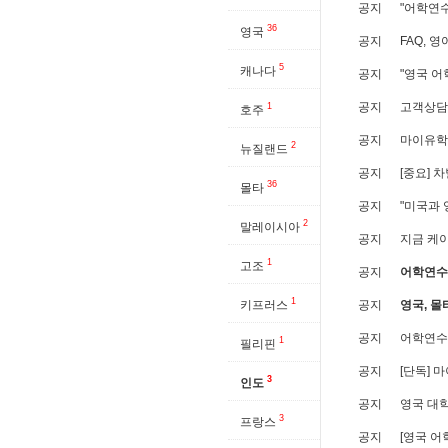
공지
"어학연수
36
영국
공지
FAQ, 
5
캐나다
공지
"영국 어
공지
고객상담 
1
호주
공지
마이유학
2
뉴질랜드
공지
[중요] 
36
몰타
공지
"미국과 
2
말레이시아
공지
지금 케
1
고조
공지
어학연수(
1
키프러스
공지
영국, 몰
공지
어학연수
1
필리핀
공지
[단독] 
3
인도
공지
영국 대
3
프랑스
공지
[영국 어