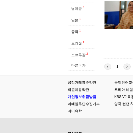
4
남아공
1
일본
1
중국
1
브라질
2
포르투갈
다른국가
1
공정거래표준약관
국제언어교육원협
회원이용약관
코리아 헤럴
개인정보취급방침
KBS VJ
이메일무단수집거부
영국 런던 ST
마이유학