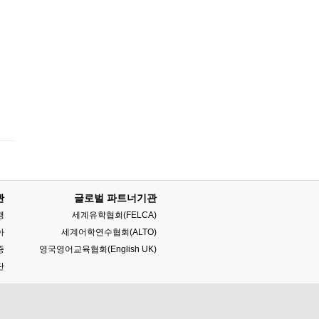
관
글로벌 파트너기관
행
세계유학협회(FELCA)
아
세계어학연수협회(ALTO)
증
영국영어교육협회(English UK)
단