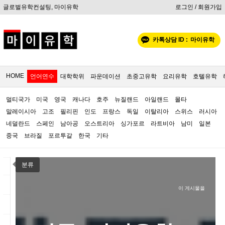
글로벌유학컨설팅, 마이유학
로그인 / 회원가입
카톡상담 ID :
마이유학
HOME
언어연수
대학학위
파운데이션
초중고유학
요리유학
호텔유학
멀티국가
미국
영국
캐나다
호주
뉴질랜드
아일랜드
몰타
말레이시아
고조
필리핀
인도
프랑스
독일
이탈리아
스위스
러시아
네덜란드
스페인
남아공
오스트리아
싱가포르
라트비아
남미
일본
중국
브라질
포르투갈
한국
기타
분류
이 게시물을