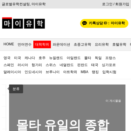
글로벌유학컨설팅, 마이유학
로그인 / 회원가입
카톡상담 ID :
마이유학
HOME
언어연수
대학학위
파운데이션
초중고유학
요리유학
호텔유학
영국
미국
캐나다
호주
뉴질랜드
아일랜드
몰타
독일
프랑스
스페인
러시아
헝가리
스위스
네덜란드
핀란드
태국
싱가포르
말레이시아
인도네시아
브루나이
아트학위
MBA
랭킹
입학시험
분류
이 게시물을
몰타 유일의 종합