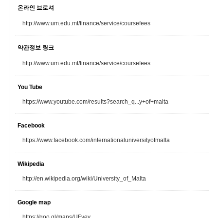
온라인 브로셔
http://www.um.edu.mt/finance/service/coursefees
약관정보 링크
http://www.um.edu.mt/finance/service/coursefees
You Tube
https://www.youtube.com/results?search_q...y+of+malta
Facebook
https://www.facebook.com/internationaluniversityofmalta
Wikipedia
http://en.wikipedia.org/wiki/University_of_Malta
Google map
https://goo.gl/maps/UFyey