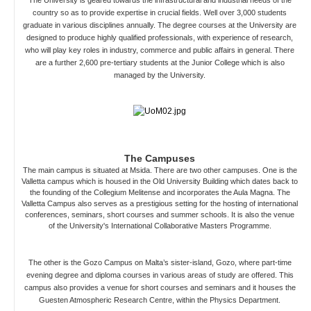
The University is geared towards the infrastructural and industrial needs of the
country so as to provide expertise in c
rucial fields. Well over 3,000 students
graduate in various disciplines annually. The degree courses at the University are
designed to produce highly qualified professionals, with experience of research,
who will play key roles in industry, commerce and public affairs in general. There
are a further 2,600 pre-tertiary students at the Junior College which is also
managed by the University.
The Campuses
The main campus is situated at Msida. There are two other campuses. One is the
Valletta campus which is housed in the Old University Building which dates back to
the founding of the Collegium Melitense and incorporates the Aula Magna. The
Valletta Campus also serves as a prestigious setting for the hosting of international
conferences, seminars, short courses and summer schools. It is also the venue
of the University's International Collaborative Masters Programme.
The other is the Gozo Campus on Malta’s sister-island, Gozo, where part-time
evening degree and diploma courses in various areas of study are offered. This
campus also provides a venue for short course
s and seminars and it houses the
Guesten Atmospheric Research Centre, within the Physics Department.