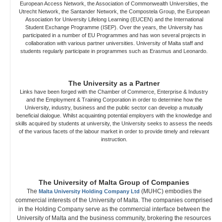
European Access Network, the Association of Commonwealth Universities, the
Utrecht Network, the Santander Network, the Compostela Group, the European
Association for University Lifelong Learning (EUCEN) and the International
Student Exchange Programme (ISEP). Over the years, the University has
participated in a number of EU Programmes and has won several projects in
collaboration with various partner universities. University of Malta staff and
students regularly participate in programmes such as Erasmus and Leonardo.
The University as a Partner
Links have been forged with the Chamber of Commerce, Enterprise & Industry
and the Employment & Training Corporation in order to determine how the
University, industry, business and the public sector can develop a mutually
beneficial dialogue. Whilst acquainting potential employers with the knowledge and
skills acquired by students at university, the University seeks to assess the needs
of the various facets of the labour market in order to provide timely and relevant
instruction.
The University of Malta Group of Companies
The
(MUHC) embodies the
Malta University Holding Company Ltd
commercial interests of the University of Malta. The companies comprised
in the Holding Company serve as the commercial interface between the
University of Malta and the business community, brokering the resources