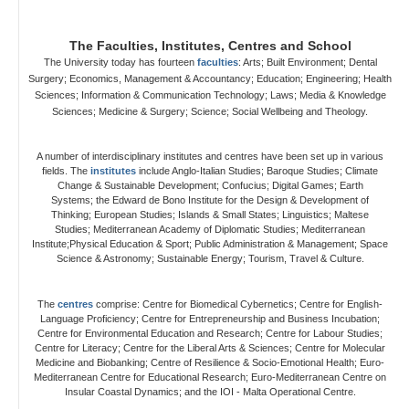
The Faculties, Institutes, Centres and School
The University today has fourteen
faculties
: Arts;
Built Environment;
Dental
Surgery; Economics, Management & Accountancy; Education; Engineering; Health
Sciences; Information & Communication Technology; Laws; Media & Knowledge
Sciences; Medicine & Surgery; Science; Social Wellbeing and Theology.
A number of interdisciplinary institutes and centres have been set up in various
fields. The
institutes
include Anglo-Italian Studies; Baroque Studies;
Climate
Change &
Sustainable Development;
Confucius; Digital Games; Earth
Systems;
the Edward de Bono Institute for the Design & Development of
Thinking;
European Studies; Islands & Small States; Linguistics; Maltese
Studies;
Mediterranean Academy of Diplomatic Studies;
Mediterranean
Institute
;
Physical Education & Sport;
Public Administration & Management; Space
Science & Astronomy;
Sustainable Energy; Tourism, Travel & Culture.
The
centres
comprise:
Centre for Biomedical Cybernetics; Centre for English-
Language Proficiency;
Centre for Entrepreneurship and Business Incubation;
Centre for Environmental Education and Research;
Centre for Labour Studies;
Centre for Literacy; Centre for the Liberal Arts & Sciences; Centre for Molecular
Medicine and Biobanking;
Centre of Resilience & Socio-Emotional Health;
Euro-
Mediterranean Centre for Educational Research; Euro-Mediterranean Centre on
Insular Coastal Dynamics;
and the IOI - Malta Operational Centre.