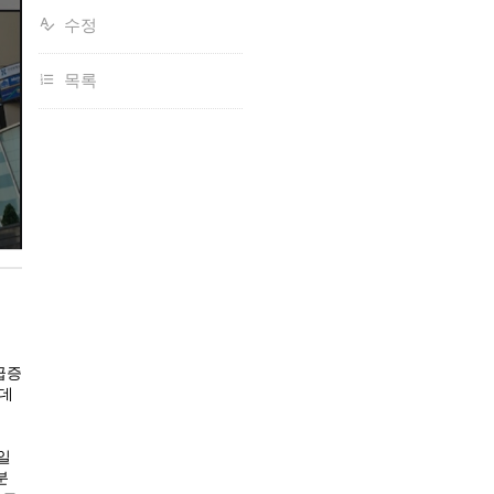
수정
목록
급증
데
일
분