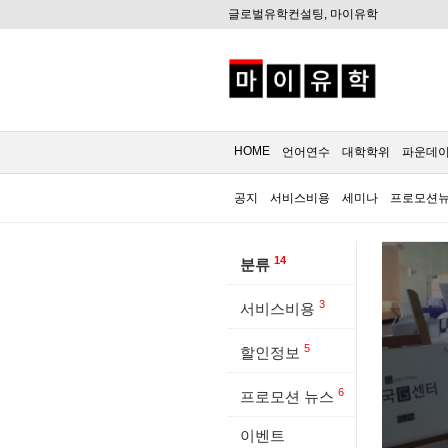
글로벌유학컨설팅, 마이유학
HOME
언어연수
대학학위
파운데
공지
서비스비용
세미나
프로모션
14
분류
3
서비스비용
5
할인정보
6
프로모션 뉴스
이벤트