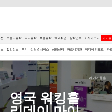
이션
초중고유학
요리유학
호텔유학
해외취업
방학연수
비자마스터
마이유
뉴스
할인정보
후기
상담 & 서비스
상담센터
파트너기관
미디어 리포트
파
이 게시물을
영국 워킹홀
리데이 마이