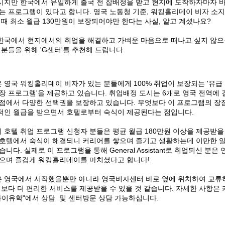
시지만 한국에서 유일하게 출국 전 잡배정을 받고 현지에 도착하자마자 
있는 프로그램이 있다고 합니다
.
영국 노동청 기준
,
워킹홀리데이 비자 소
 때 최소 월급
130
만원이 보장되어야만 한다는 사실
,
알고 계셨나요
?
한국에서 현지에서의 취업을 해결하고 가벼운 마음으로 떠나고 싶지 않
런분들을 위해
'G센터'
를 추천해 드립니다
.
 영국 워킹홀리데이 비자가 있는 분들에게
100%
취업이 보장되는
'
유급
보장 프로그램
'
을 제공하고 있습니다
.
취업배정 도시는
6
개로 영국 전역에 
 점에서 다양한 선택권을 보장하고 있습니다
.
무엇보다 이 프로그램의 장
적인 월급을 받으면서 호텔로부터 숙식이 제공된다는 점입니다
.
 호텔 취업 프로그램 신청자 분들은 평균 월급
180
만원 이상을 제공받을
 호텔에서 숙식이 해결되니 커리어를 쌓으며 즐기고 생활하는데 이만한 
같습니다
.
실제로 이 프로그램을 통해
General Assistant
로 취업되신 분은 
받으며 즐겁게 워킹홀리데이를 마치셨다고 합니다
!
 영국에서 시작했을뿐만 아니라 영국비자센터 바로 옆에 위치하여 교류
,
보다 더 편리한 서비스를 제공받을 수 있을 것 같습니다
.
자세한 사항은 
"마이유학"에서 상담 및 센터방문 상담 가능하십니다.