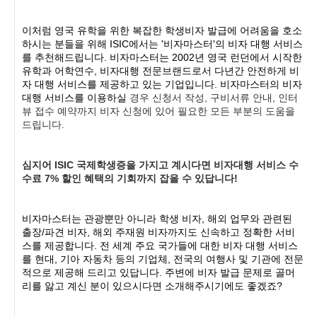
이처럼 영국 유학을 위한 복잡한 학생비자 발급에 어려움을 호소
하시는 분들을 위해
ISIC
에서는
'
비자마스터
'
의 비자 대행 서비스
를 추천해드립니다
.
비자마스터는
2002
년 영국 런던에서 시작한
유학과 어학연수
,
비자대행 전문브랜드로서 다년간 안전하게 비
자 대행 서비스를 제공하고 있는 기업입니다
.
비자마스터의 비자
대행 서비스를 이용하실
경우
신청서
작성
,
구비서류
안내
,
인터
뷰
접수
예약까지
비자
신청에
있어
필요한
모든
부분의
도움을
드립니다
.
심지어
ISIC
국제학생증을
가지고
계시다면
비자대행
서비스
수
수료
7%
할인
혜택의
기회까지
잡을
수
있답니다
!
비자마스터는 관광뿐만 아니라 학생 비자
,
해외 업무와 관련된
출장
/
파견 비자
,
해외 주재원 비자까지도 신속하고 정확한 서비
스를 제공합니다
.
전 세계 주요 국가들에 대한 비자 대행 서비스
를 현대
,
기아 자동차 등의 기업체
,
전국의 여행사 및 기관에 전문
적으로 제공해 드리고 있답니다
.
주변에 비자 발급 문제로 골머
리를 앓고 계신 분이 있으시다면 소개해주시기에도 좋겠죠
?