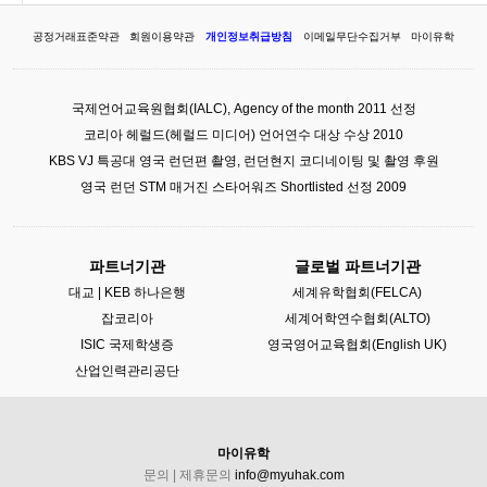
공정거래표준약관
회원이용약관
개인정보취급방침
이메일무단수집거부
마이유학
국제언어교육원협회(IALC), Agency of the month 2011 선정
코리아 헤럴드(헤럴드 미디어) 언어연수 대상 수상 2010
KBS VJ 특공대 영국 런던편 촬영, 런던현지 코디네이팅 및 촬영 후원
영국 런던 STM 매거진 스타어워즈 Shortlisted 선정 2009
파트너기관
글로벌 파트너기관
대교 | KEB 하나은행
세계유학협회(FELCA)
잡코리아
세계어학연수협회(ALTO)
ISIC 국제학생증
영국영어교육협회(English UK)
산업인력관리공단
마이유학
문의 | 제휴문의
info@myuhak.com